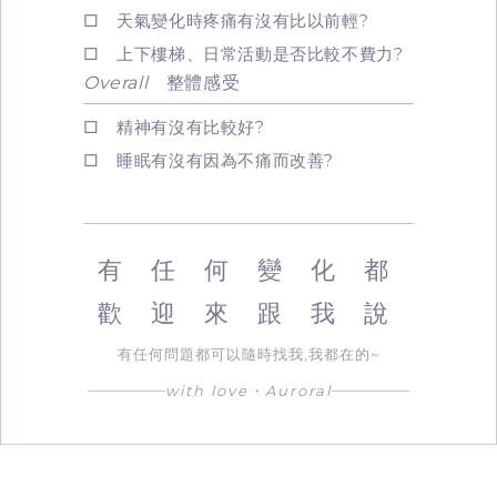
□ 天氣變化時疼痛有沒有比以前輕?
□ 上下樓梯、日常活動是否比較不費力?
Overall
整體感受
□ 精神有沒有比較好?
□ 睡眠有沒有因為不痛而改善?
有 任 何 變 化 都
歡 迎 來 跟 我 說
有任何問題都可以隨時找我,我都在的~
with love・Auroral