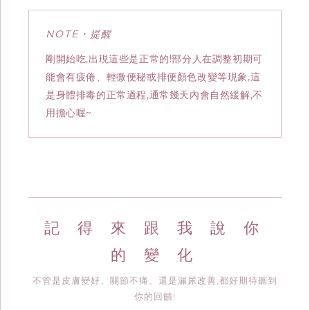
NOTE・提醒
剛開始吃,出現這些是正常的!部分人在調整初期可
能會有疲倦、輕微便秘或排便顏色改變等現象,這
是身體排毒的正常過程,通常幾天內會自然緩解,不
用擔心喔~
記 得 來 跟 我 說 你
的 變 化
不管是皮膚變好、關節不痛、還是漏尿改善,都好期待聽到
你的回饋!