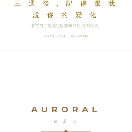
三 週 後 , 記 得 跟 我
說 你 的 變 化
有任何問題都可以隨時找我,我都在的~
with love・Auroral
AURORAL
歐 若 若
◆