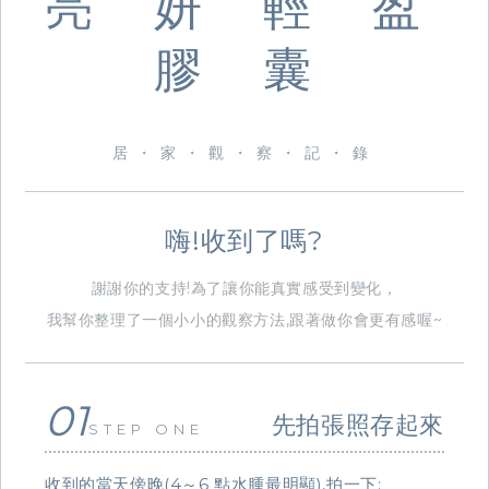
亮 妍 輕 盈
膠 囊
居・家・觀・察・記・錄
嗨!收到了嗎?
謝謝你的支持!為了讓你能真實感受到變化，
我幫你整理了一個小小的觀察方法,跟著做你會更有感喔~
01
先拍張照存起來
STEP ONE
收到的當天傍晚(4～6 點水腫最明顯),拍一下: