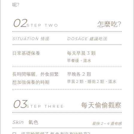
呢?
02
怎麼吃?
STEP TWO
SITUATION 情境
DOSAGE 建議吃法
日常基礎保養
每天早晨 3 顆
早餐後・溫水
長時間曝曬、外食頻繁
早晚各 2 顆
早晨 2 顆・睡前 2 顆・溫水
想加強保養的時期
03
每天偷偷觀察
STEP THREE
Skin
氣色
最快 2～4 週有感