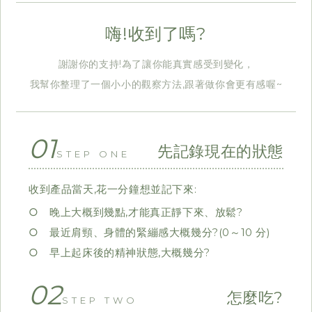
嗨!收到了嗎?
謝謝你的支持!為了讓你能真實感受到變化，
我幫你整理了一個小小的觀察方法,跟著做你會更有感喔~
01
先記錄現在的狀態
STEP ONE
收到產品當天,花一分鐘想並記下來:
○ 晚上大概到幾點,才能真正靜下來、放鬆?
○ 最近肩頸、身體的緊繃感大概幾分?(0～10 分)
○ 早上起床後的精神狀態,大概幾分?
02
怎麼吃?
STEP TWO