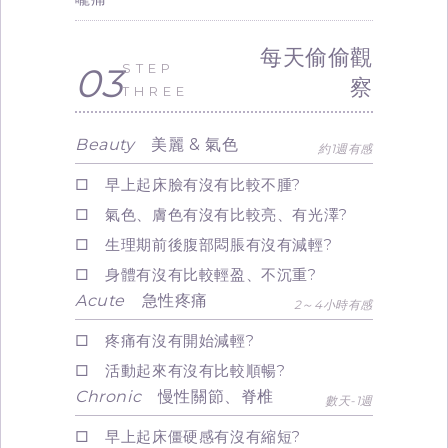
每天偷偷觀
03
STEP
察
THREE
Beauty
美麗 & 氣色
約1週有感
□ 早上起床臉有沒有比較不腫?
□ 氣色、膚色有沒有比較亮、有光澤?
□ 生理期前後腹部悶脹有沒有減輕?
□ 身體有沒有比較輕盈、不沉重?
Acute
急性疼痛
2～4小時有感
□ 疼痛有沒有開始減輕?
□ 活動起來有沒有比較順暢?
Chronic
慢性關節、脊椎
數天-1週
□ 早上起床僵硬感有沒有縮短?