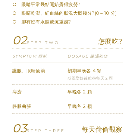
○ 眼睛平常幾點開始覺得疲勞?
○ 眼睛乾澀、紅血絲的狀況大概幾分?(0～10 分)
○ 腳有沒有水腫或沉重感?
02
怎麼吃?
STEP TWO
SYMPTOM 症狀
DOSAGE 建議吃法
護眼、眼睛疲勞
初期早晚各 4 顆
狀況變好後維持每天 2 顆
痔瘡
早晚各 2 顆
靜脈曲張
早晚各 2 顆
03
每天偷偷觀察
STEP THREE