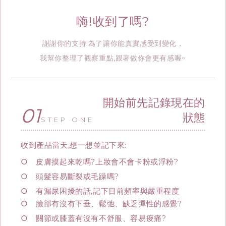
嗨!收到了嗎?
謝謝你的支持!為了讓你能真實感受到變化，
我幫你整理了觀察重點,跟著做你會更有感喔~
開始前先記錄現在的
01
狀態
STEP ONE
收到產品當天,想一想並記下來:
○ 皮膚摸起來乾嗎?上妝會不會卡粉或浮粉?
○ 頭髮容易斷裂或毛躁嗎?
○ 有漏尿困擾的話,記下目前頻率與嚴重程度
○ 臉部有沒有下垂、鬆弛、缺乏彈性的感覺?
○ 關節或膝蓋有沒有不舒服、容易痠痛?