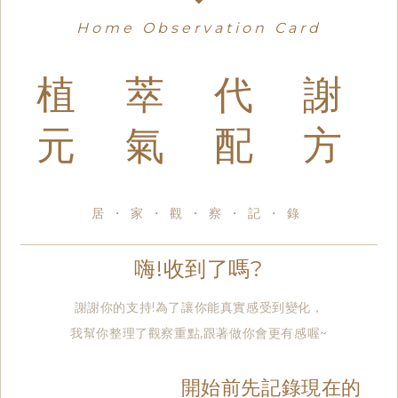
Home Observation Card
植 萃 代 謝
元 氣 配 方
居・家・觀・察・記・錄
嗨!收到了嗎?
謝謝你的支持!為了讓你能真實感受到變化，
我幫你整理了觀察重點,跟著做你會更有感喔~
開始前先記錄現在的