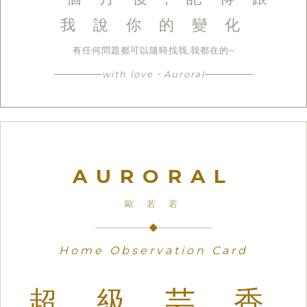
我 說 你 的 變 化
有任何問題都可以隨時找我,我都在的~
with love・Auroral
AURORAL
歐 若 若
◆
Home Observation Card
超 級 芸 香