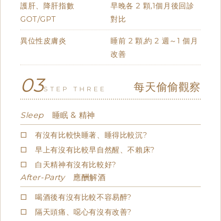
護肝、降肝指數
早晚各 2 顆,1個月後回診
GOT/GPT
對比
異位性皮膚炎
睡前 2 顆,約 2 週～1 個月
改善
03
每天偷偷觀察
STEP THREE
Sleep
睡眠 & 精神
□ 有沒有比較快睡著、睡得比較沉?
□ 早上有沒有比較早自然醒、不賴床?
□ 白天精神有沒有比較好?
After-Party
應酬解酒
□ 喝酒後有沒有比較不容易醉?
□ 隔天頭痛、噁心有沒有改善?