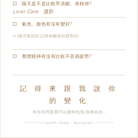
□ 隔天是不是比較早清醒、有精神?
Liver Care
護肝
□ 氣色、臉色有沒有變好?
※1個月後回診,記得抽數值給我對比!
□ 整體精神有沒有比較不容易疲勞?
記 得 來 跟 我 說 你
的 變 化
有任何問題都可以隨時找我,我都在的~
with love・Auroral