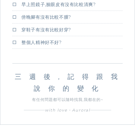
□ 早上照鏡子,臉眼皮有沒有比較清爽?
□ 傍晚腳有沒有比較不腫?
□ 穿鞋子有沒有比較好穿?
□ 整個人精神好不好?
三 週 後 , 記 得 跟 我
說 你 的 變 化
有任何問題都可以隨時找我,我都在的~
with love・Auroral