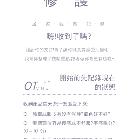
修 護
居・家・觀・察・記・錄
嗨!收到了嗎?
謝謝你的支持!為了讓你能真實感受到變化，
我幫你整理了觀察重點,跟著做你會更有感喔~
開始前先記錄現在
01
STEP
的狀態
ONE
收到產品當天,想一想並記下來:
○ 臉部或眼皮有沒有浮腫?氣色好不好?
○ 哪個部位容易痠痛或不舒服?疼痛幾分?
(0～10 分)