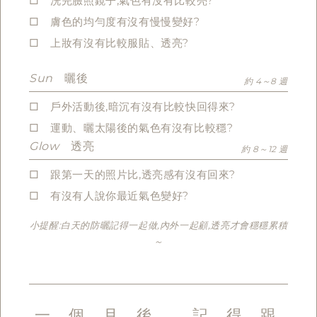
□ 洗完臉照鏡子,氣色有沒有比較亮?
□ 膚色的均勻度有沒有慢慢變好?
□ 上妝有沒有比較服貼、透亮?
Sun
曬後
約 4～8 週
□ 戶外活動後,暗沉有沒有比較快回得來?
□ 運動、曬太陽後的氣色有沒有比較穩?
Glow
透亮
約 8～12 週
□ 跟第一天的照片比,透亮感有沒有回來?
□ 有沒有人說你最近氣色變好?
小提醒:白天的防曬記得一起做,內外一起顧,透亮才會穩穩累積
～
一 個 月 後 , 記 得 跟