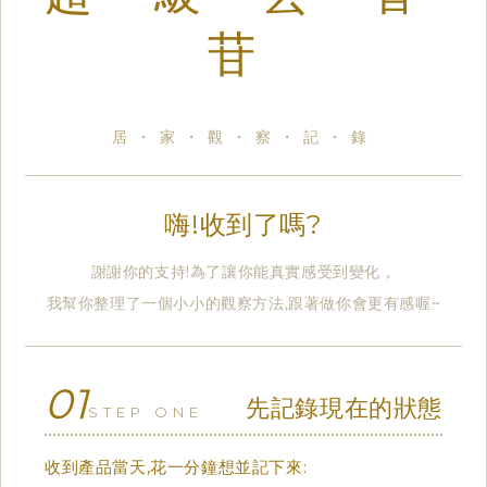
苷
居・家・觀・察・記・錄
嗨!收到了嗎?
謝謝你的支持!為了讓你能真實感受到變化，
我幫你整理了一個小小的觀察方法,跟著做你會更有感喔~
01
先記錄現在的狀態
STEP ONE
收到產品當天,花一分鐘想並記下來: