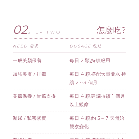
02
怎麼吃?
STEP TWO
NEED 需求
DOSAGE 吃法
一般美顏保養
每日 2 顆,持續服用
加強美膚 / 排毒
每日 4 顆,搭配大量開水,持
續 2～3 個月
關節保養 / 骨骼支撐
每日 4 顆,建議持續 1 個月
以上觀察
漏尿 / 私密緊實
每日 4 顆,約 5～7 天開始
觀察變化