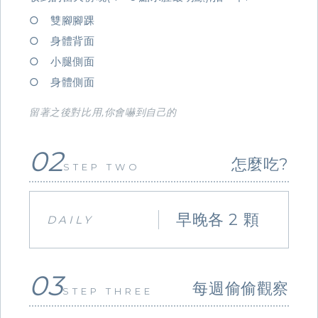
○ 雙腳腳踝
○ 身體背面
○ 小腿側面
○ 身體側面
留著之後對比用,你會嚇到自己的
02
怎麼吃?
STEP TWO
早晚各 2 顆
DAILY
03
每週偷偷觀察
STEP THREE