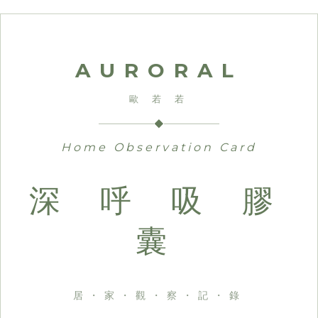
AURORAL
歐 若 若
◆
Home Observation Card
深 呼 吸 膠
囊
居・家・觀・察・記・錄