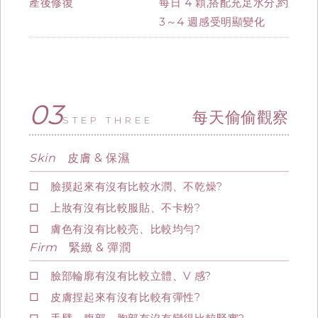
產後修復
每日 4 顆,搭配充足水分,約
3～4 週感受明顯變化
03
每天偷偷觀察
STEP THREE
Skin
皮膚 & 保濕
□ 臉摸起來有沒有比較水潤、不乾燥?
□ 上妝有沒有比較服貼、不卡粉?
□ 膚色有沒有比較亮、比較均勻?
Firm
緊緻 & 彈潤
□ 臉部輪廓有沒有比較立體、V 感?
□ 皮膚捏起來有沒有比較有彈性?