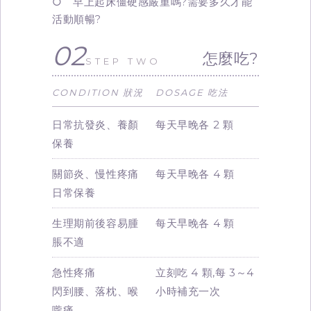
○ 早上起床僵硬感嚴重嗎?需要多久才能
活動順暢?
02
怎麼吃?
STEP TWO
CONDITION 狀況
DOSAGE 吃法
日常抗發炎、養顏
每天早晚各 2 顆
保養
關節炎、慢性疼痛
每天早晚各 4 顆
日常保養
生理期前後容易腫
每天早晚各 4 顆
脹不適
急性疼痛
立刻吃 4 顆,每 3～4
閃到腰、落枕、喉
小時補充一次
嚨痛