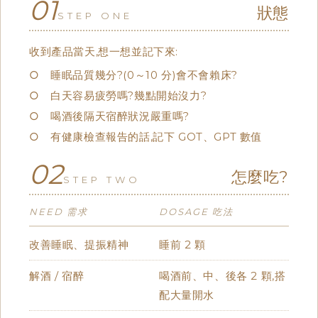
01
狀態
STEP ONE
收到產品當天,想一想並記下來:
○ 睡眠品質幾分?(0～10 分)會不會賴床?
○ 白天容易疲勞嗎?幾點開始沒力?
○ 喝酒後隔天宿醉狀況嚴重嗎?
○ 有健康檢查報告的話,記下 GOT、GPT 數值
02
怎麼吃?
STEP TWO
NEED 需求
DOSAGE 吃法
改善睡眠、提振精神
睡前 2 顆
解酒 / 宿醉
喝酒前、中、後各 2 顆,搭
配大量開水