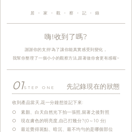
居・家・觀・察・記・錄
嗨!收到了嗎?
謝謝你的支持!為了讓你能真實感受到變化，
我幫你整理了一個小小的觀察方法,跟著做你會更有感喔~
01
先記錄現在的狀態
STEP ONE
收到產品當天,花一分鐘想並記下來:
○ 素顏、白天自然光下拍一張照,留著之後對照
○ 現在膚色的明亮度,自己打幾分?(0～10 分)
○ 最近覺得斑點、暗沉、最不均勻的是哪個部位