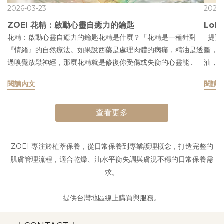
2026-03-23
2024
ZOEI 花精：啟動心靈自癒力的鑰匙
Lo
花精：啟動心靈自癒力的鑰匙花精是什麼？「花精是一種針對
提要
『情緒』的自然療法。如果說西藥是處理肉體的病痛，精油是透
斷，
過嗅覺放鬆神經，那麼花精就是修復你受傷或失衡的心靈能
油，出
量。」 你可以把人想像成這三個層次，不同的問題要用不同的
就有
閱讀內文
閱讀
東西來解：1. 西藥：處理「肉體」的損壞 當你的器官發炎、骨
蓬鬆
頭斷了、身體機能壞掉了，你需要西藥。 它是用來「救命治
熱、
病」的。2. 精油：處理「神經」的緊繃 當你覺得肌肉很緊、壓
查看更多
待在
力很大，你需要精油。 它是透過「嗅覺」讓你聞起來舒服，幫
的鱗
助你的神經系統「放鬆休息」。3. 花精：處理「心裡」的卡關
傷 
ZOEI 專注於植萃保養，從日常保養到專業護理概念，打造完整的
當你身體沒病，也休息過了，但心裡還是覺得很煩、很悶、鑽牛
下，
肌膚管理流程，適合乾燥、油水平衡失調與膚況不穩的日常保養需
角尖、過不去，這時候你需要花精。 它是喝下去的，專門用來
洗髮
求。
「解開心結」。 總結來說： 身體痛找醫生，想放鬆找精油，情
與髮
緒過不去、想不開，就要喝花精。 花精不是精油（Flower
為『
提供台灣地區線上購買與服務。
Essence ≠ Essential Oil） 這是新手最容易搞混的地方。精油
二年
（Aromatherapy）： 有香味，萃取植物的化學物質，主要作
持強度