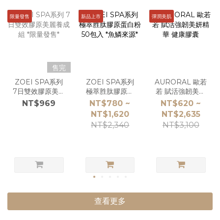
限量發售
新品上市
彈潤美肌
售完
ZOEI SPA系列
ZOEI SPA系列
AURORAL 歐若
7日雙效膠原美麗
極萃胜肽膠原蛋
若 賦活強韌美妍
養成組 *限量發售
白粉 50包入 *魚
精華 健康膠囊
NT$969
NT$780 ~
NT$620 ~
*
鱗來源*
NT$1,620
NT$2,635
NT$2,340
NT$3,100
查看更多