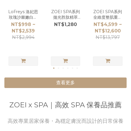
LoFreys 洛妃思
ZOEI SPA系列
ZOEI SPA系列
玫瑰沙棘嫩白身
拋光胜肽精萃
全維度整肌重生
體乳 150ml
15ml
組
NT$998 ~
NT$1,280
NT$4,599 ~
NT$2,539
NT$12,600
NT$2,994
NT$13,797
查看更多
ZOEI x SPA｜高效 SPA 保養品推薦
高效專業居家保養・為穩定膚況而設計的日常保養