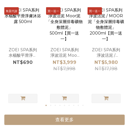
角質代謝
買一送一
買一送一
ZOEI SPA系列
ZOEI SPA系列
ZOEI SPA系列
水楊酸平滑淨膚
淨波活泥 Moor
淨波活泥 /
沐浴露 500ml
泥 「全身深層排
MOOR泥「全身
NT$690
NT$3,999
NT$5,980
毒礦物敷體泥」
深層排毒礦物敷
NT$7,998
NT$17,198
500ml【買一送
體泥」
一】
2000ml【買一
送一】
查看更多