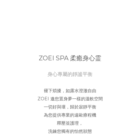
ZOEI SPA 柔癒身心霊
身心專屬的靜謐平衡
褪下煩擾，如露水澄澈自由
ZOEI 邀您置身夢一樣的溫軟空間
一切好與壞，歸於寂靜平衡
為您提供專業的遠歐療程機
釋壓並護理，
洗鍊您獨有的怡然狀態